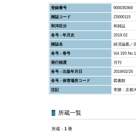
登録番号
900030369
雑誌コード
Z0000115
和洋区分
和雑誌
各号 - 年月次
2019.02
雑誌名
経済論叢／
各号 - 巻号
Vol.193 No.1
発行頻度
月刊
各号 - 出版年月日
2019/02/25
各号 - 保管場所コード
図書館
注記
寄贈：京都
所蔵一覧
所蔵
1
冊