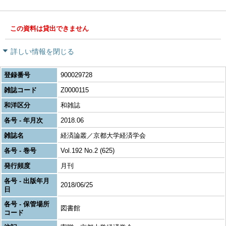
この資料は貸出できません
詳しい情報を閉じる
登録番号
900029728
雑誌コード
Z0000115
和洋区分
和雑誌
各号 - 年月次
2018.06
雑誌名
経済論叢／京都大学経済学会
各号 - 巻号
Vol.192 No.2 (625)
発行頻度
月刊
各号 - 出版年月
2018/06/25
日
各号 - 保管場所
図書館
コード