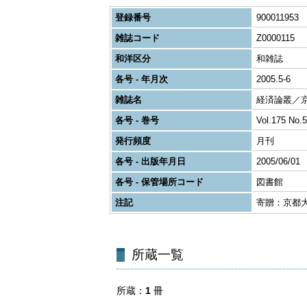
登録番号
900011953
雑誌コード
Z0000115
和洋区分
和雑誌
各号 - 年月次
2005.5-6
雑誌名
経済論叢／
各号 - 巻号
Vol.175 No.5
発行頻度
月刊
各号 - 出版年月日
2005/06/01
各号 - 保管場所コード
図書館
注記
寄贈：京都
所蔵一覧
所蔵
1
冊