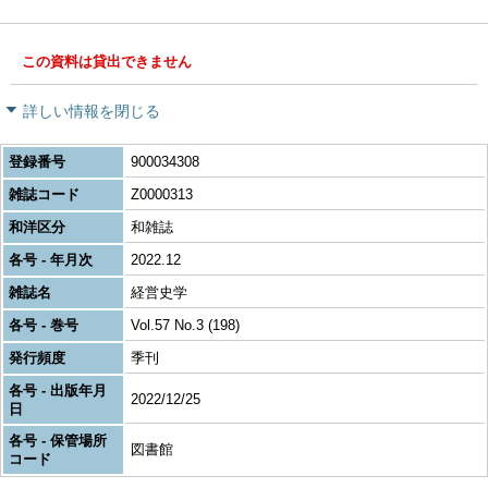
この資料は貸出できません
詳しい情報を閉じる
登録番号
900034308
雑誌コード
Z0000313
和洋区分
和雑誌
各号 - 年月次
2022.12
雑誌名
経営史学
各号 - 巻号
Vol.57 No.3 (198)
発行頻度
季刊
各号 - 出版年月
2022/12/25
日
各号 - 保管場所
図書館
コード