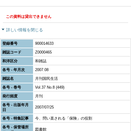
この資料は貸出できません
詳しい情報を閉じる
登録番号
900014633
雑誌コード
Z0000465
和洋区分
和雑誌
各号 - 年月次
2007.08
雑誌名
月刊国民生活
各号 - 巻号
Vol.37 No.8 (449)
発行頻度
月刊
各号 - 出版年月
2007/07/25
日
各号 - 特集記事
今、問い直される「保険」の役割
各号 - 保管場所
図書館