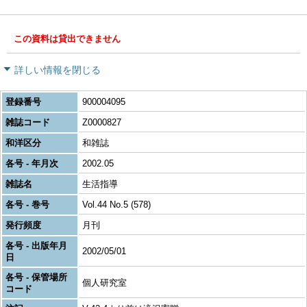
この資料は貸出できません
詳しい情報を閉じる
登録番号
900004095
雑誌コード
Z0000827
和洋区分
和雑誌
各号 - 年月次
2002.05
雑誌名
生活指導
各号 - 巻号
Vol.44 No.5 (578)
発行頻度
月刊
各号 - 出版年月
2002/05/01
日
各号 - 保管場所
個人研究室
コード