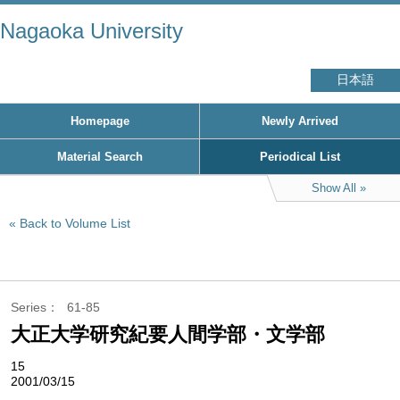
Nagaoka University
日本語
Homepage
Newly Arrived
Material Search
Periodical List
Show All
Back to Volume List
Series
61-85
大正大学研究紀要人間学部・文学部
15
2001/03/15