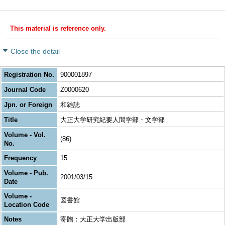
This material is reference only.
Close the detail
Registration No.
900001897
Journal Code
Z0000620
Jpn. or Foreign
和雑誌
Title
大正大学研究紀要人間学部・文学部
Volume - Vol.
(86)
No.
Frequency
15
Volume - Pub.
2001/03/15
Date
Volume -
図書館
Location Code
Notes
寄贈：大正大学出版部