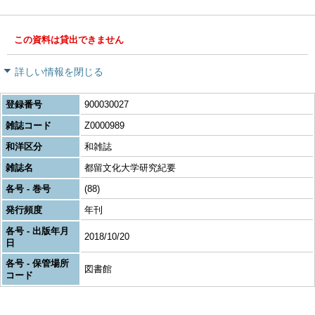
この資料は貸出できません
詳しい情報を閉じる
登録番号
900030027
雑誌コード
Z0000989
和洋区分
和雑誌
雑誌名
都留文化大学研究紀要
各号 - 巻号
(88)
発行頻度
年刊
各号 - 出版年月
2018/10/20
日
各号 - 保管場所
図書館
コード