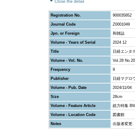
Close the detail
Registration No.
900035852
Journal Code
Z0001049
Jpn. or Foreign
和雑誌
Volume - Years of Serial
2024 12
Title
日経エンタテイン
Volume - Vol. No.
Vol.28 No.20
Frequency
9
Publisher
日経マグロ
Volume - Pub. Date
2024/11/04
Size
28cm
Volume - Feature Article
総力特集 BM
Volume - Location Code
図書館
Notes
出版者変更: 