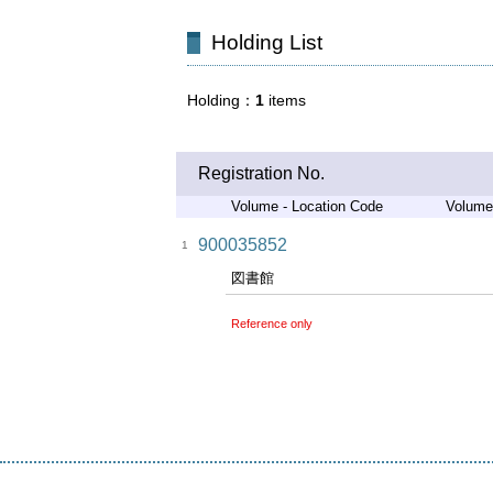
Holding List
Holding
1
items
Registration No.
Volume - Location Code
Volume
900035852
1
図書館
Reference only