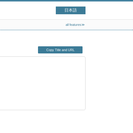
日本語
all features≫
Copy Title and URL