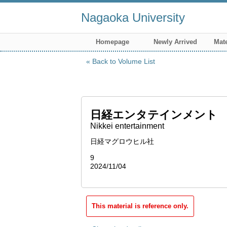
Nagaoka University
Homepage
Newly Arrived
Mate
Back to Volume List
日経エンタテインメント
Nikkei entertainment
日経マグロウヒル社
9
2024/11/04
This material is reference only.