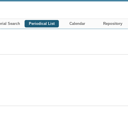
rial Search
Periodical List
Calendar
Repository