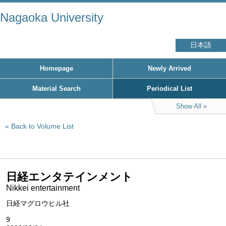
Nagaoka University
日本語
Homepage
Newly Arrived
Material Search
Periodical List
Show All
Back to Volume List
日経エンタテインメント
Nikkei entertainment
日経マグロウヒル社
9