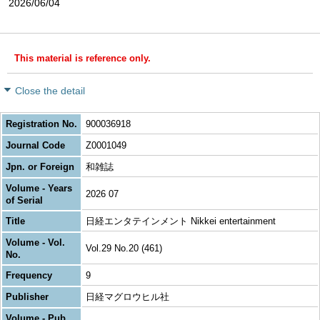
2026/06/04
This material is reference only.
Close the detail
Registration No.
900036918
Journal Code
Z0001049
Jpn. or Foreign
和雑誌
Volume - Years
2026 07
of Serial
Title
日経エンタテインメント Nikkei entertainment
Volume - Vol.
Vol.29 No.20 (461)
No.
Frequency
9
Publisher
日経マグロウヒル社
Volume - Pub.