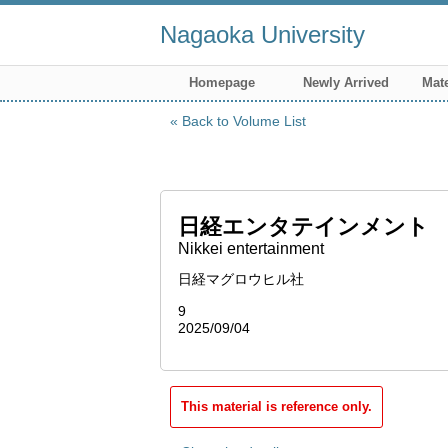
Nagaoka University
Homepage
Newly Arrived
Mate
Back to Volume List
日経エンタテインメント
Nikkei entertainment
日経マグロウヒル社
9
2025/09/04
This material is reference only.