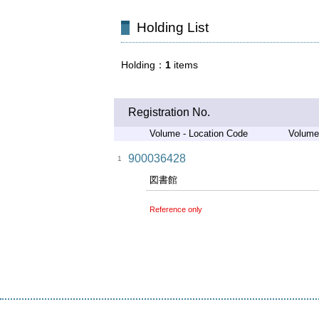
Holding List
Holding
1
items
Registration No.
Volume - Location Code
Volume
900036428
1
図書館
Reference only