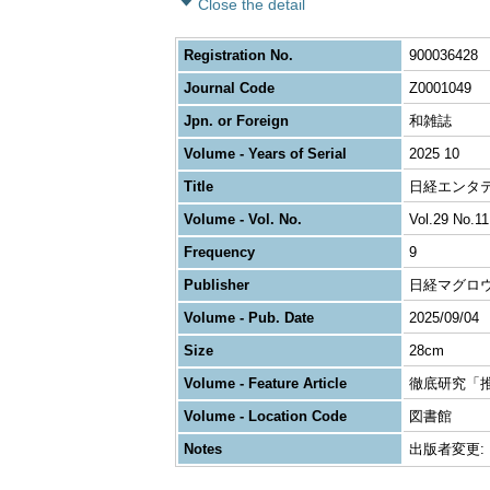
Close the detail
Registration No.
900036428
Journal Code
Z0001049
Jpn. or Foreign
和雑誌
Volume - Years of Serial
2025 10
Title
日経エンタテイン
Volume - Vol. No.
Vol.29 No.11
Frequency
9
Publisher
日経マグロ
Volume - Pub. Date
2025/09/04
Size
28cm
Volume - Feature Article
徹底研究「
Volume - Location Code
図書館
Notes
出版者変更: 