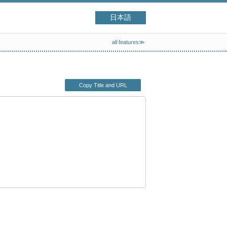
日本語
all features≫
Copy Title and URL