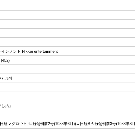
メント Nikkei entertainment
 (452)
ウヒル社
推し活」
日経マグロウヒル社(創刊前2号(1988年6月))→日経BP社(創刊前3号(1988年8月))