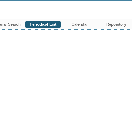
rial Search
Periodical List
Calendar
Repository