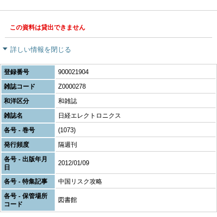
この資料は貸出できません
詳しい情報を閉じる
登録番号
900021904
雑誌コード
Z0000278
和洋区分
和雑誌
雑誌名
日経エレクトロニクス
各号 - 巻号
(1073)
発行頻度
隔週刊
各号 - 出版年月
2012/01/09
日
各号 - 特集記事
中国リスク攻略
各号 - 保管場所
図書館
コード