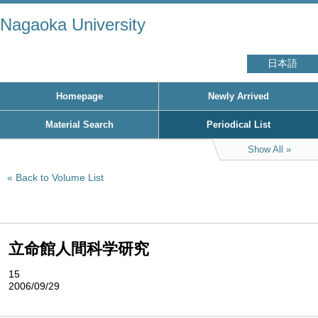
Nagaoka University
日本語
Homepage
Newly Arrived
Material Search
Periodical List
Show All
Back to Volume List
立命館人間科学研究
15
2006/09/29