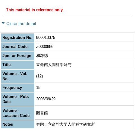
This material is reference only.
Close the detail
Registration No.
900013375
Journal Code
Z0000886
Jpn. or Foreign
和雑誌
Title
立命館人間科学研究
Volume - Vol.
(12)
No.
Frequency
15
Volume - Pub.
2006/09/29
Date
Volume -
図書館
Location Code
Notes
寄贈：立命館大学人間科学研究所