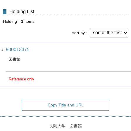
Holding List
Holding
1
items
sort by
900013375
1
図書館
Reference only
Copy Title and URL
長岡大学 図書館