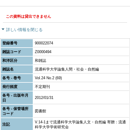
この資料は貸出できません
詳しい情報を閉じる
登録番号
900022074
雑誌コード
Z0000494
和洋区分
和雑誌
雑誌名
流通科学大学論集人間・社会・自然編
各号 - 巻号
Vol.24 No.2 (69)
発行頻度
不定期刊
各号 - 出版年月
2012/01/31
日
各号 - 保管場所
図書館
コード
V.14-1まで流通科学大学論集人文・自然編 寄贈：流通
注記
科学大学学術研究会