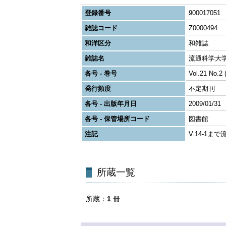
登録番号
900017051
雑誌コード
Z0000494
和洋区分
和雑誌
雑誌名
流通科学大
各号 - 巻号
Vol.21 No.2 
発行頻度
不定期刊
各号 - 出版年月日
2009/01/31
各号 - 保管場所コード
図書館
注記
V.14-1
所蔵一覧
所蔵
1
冊