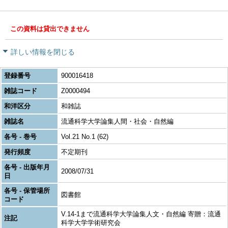
この資料は貸出できません
詳しい情報を閉じる
登録番号
900016418
雑誌コード
Z0000494
和洋区分
和雑誌
雑誌名
流通科学大学論集人間・社会・自然編
各号 - 巻号
Vol.21 No.1 (62)
発行頻度
不定期刊
各号 - 出版年月
2008/07/31
日
各号 - 保管場所
図書館
コード
V.14-1まで流通科学大学論集人文・自然編 寄贈：流通
注記
科学大学学術研究会