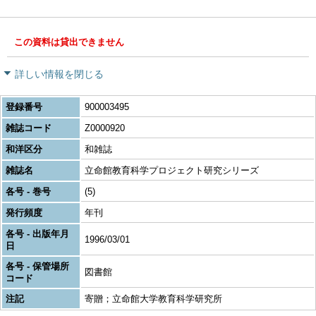
この資料は貸出できません
詳しい情報を閉じる
登録番号
900003495
雑誌コード
Z0000920
和洋区分
和雑誌
雑誌名
立命館教育科学プロジェクト研究シリーズ
各号 - 巻号
(5)
発行頻度
年刊
各号 - 出版年月
1996/03/01
日
各号 - 保管場所
図書館
コード
注記
寄贈；立命館大学教育科学研究所