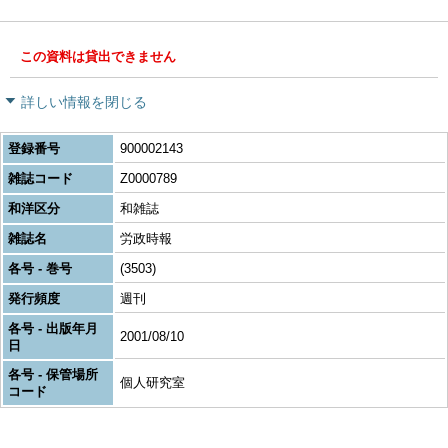
この資料は貸出できません
詳しい情報を閉じる
登録番号
900002143
雑誌コード
Z0000789
和洋区分
和雑誌
雑誌名
労政時報
各号 - 巻号
(3503)
発行頻度
週刊
各号 - 出版年月
2001/08/10
日
各号 - 保管場所
個人研究室
コード