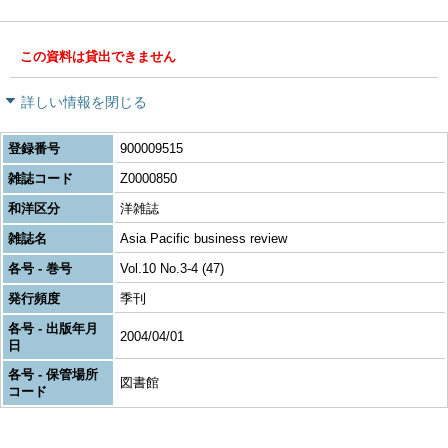
この資料は貸出できません
詳しい情報を閉じる
登録番号
900009515
雑誌コード
Z0000850
和洋区分
洋雑誌
雑誌名
Asia Pacific business review
各号 - 巻号
Vol.10 No.3-4 (47)
発行頻度
季刊
各号 - 出版年月
2004/04/01
日
各号 - 保管場所
図書館
コード