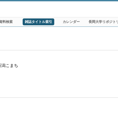
資料検索
雑誌タイトル索引
カレンダー
長岡大学リポジト
刊新潟こまち