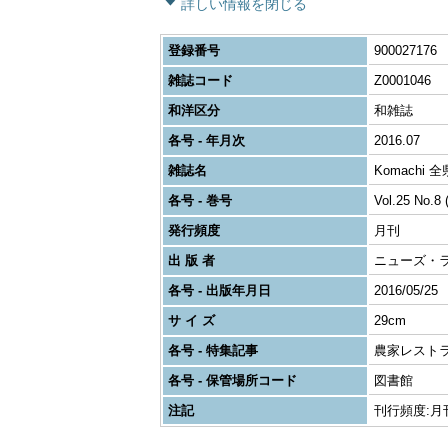
詳しい情報を閉じる
登録番号
900027176
雑誌コード
Z0001046
和洋区分
和雑誌
各号 - 年月次
2016.07
雑誌名
Komachi
各号 - 巻号
Vol.25 No.8 
発行頻度
月刊
出 版 者
ニューズ・
各号 - 出版年月日
2016/05/25
サ イ ズ
29cm
各号 - 特集記事
農家レスト
各号 - 保管場所コード
図書館
注記
刊行頻度:月