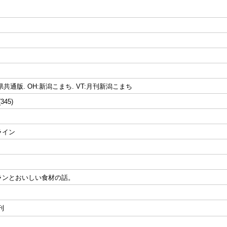
 全県共通版. OH:新潟こまち. VT:月刊新潟こまち
(345)
ライン
ランとおいしい食材の話。
刊