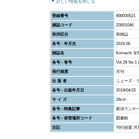
詳しい情報を閉じる
登録番号
900030521
雑誌コード
Z0001046
和洋区分
和雑誌
各号 - 年月次
2019 06
雑誌名
Komachi
各号 - 巻号
Vol.29 No.1 
発行頻度
月刊
出 版 者
ニューズ・
各号 - 出版年月日
2019/04/25
サ イ ズ
29cm
各号 - 特集記事
新潟ランチベ
各号 - 保管場所コード
図書館
注記
刊行頻度:月