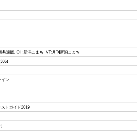
 全県共通版. OH:新潟こまち. VT:月刊新潟こまち
(386)
ライン
ストガイド2019
刊