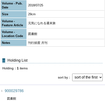
Volume - Pub.
2018/07/25
Date
Size
29cm
Volume -
元気になれる週末旅
Feature Article
Volume -
図書館
Location Code
Notes
刊行頻度:月刊
Holding List
Holding
1
items
sort by
900029786
1
図書館