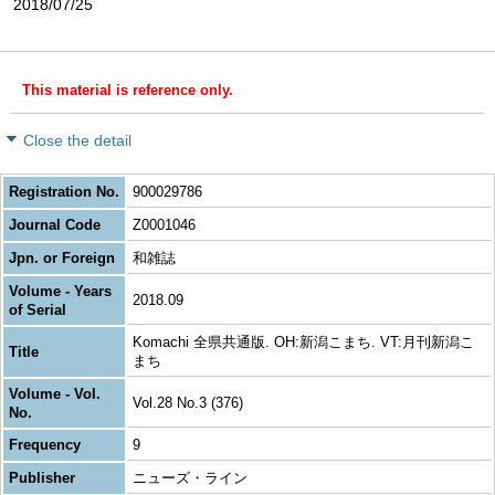
2018/07/25
This material is reference only.
Close the detail
Registration No.
900029786
Journal Code
Z0001046
Jpn. or Foreign
和雑誌
Volume - Years
2018.09
of Serial
Komachi 全県共通版. OH:新潟こまち. VT:月刊新潟こ
Title
まち
Volume - Vol.
Vol.28 No.3 (376)
No.
Frequency
9
Publisher
ニューズ・ライン