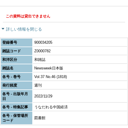
この資料は貸出できません
詳しい情報を閉じる
登録番号
900034205
雑誌コード
Z0000782
和洋区分
和雑誌
雑誌名
Newsweek日本版
各号 - 巻号
Vol.37 No.46 (1818)
発行頻度
週刊
各号 - 出版年月
2022/11/29
日
各号 - 特集記事
うなだれる中国経済
各号 - 保管場所
図書館
コード