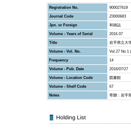
Registration No.
900027619
Journal Code
Z0000683
Jpn. or Foreign
和雑誌
Volume - Years of Serial
2016.07
Title
岩手県立大
Volume - Vol. No.
Vol.27 No.1 
Frequency
14
Volume - Pub. Date
2016/07/27
Volume - Location Code
図書館
Volume - Shelf Code
67
Notes
寄贈：岩手
Holding List