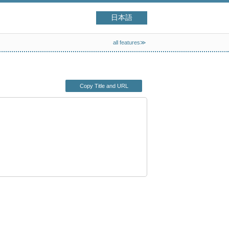
日本語
all features≫
Copy Title and URL