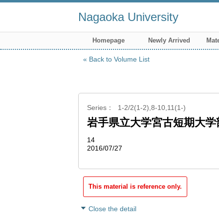
Nagaoka University
Homepage
Newly Arrived
Mate
Back to Volume List
Series
1-2/2(1-2),8-10,11(1-)
岩手県立大学宮古短期大学
14
2016/07/27
This material is reference only.
Close the detail