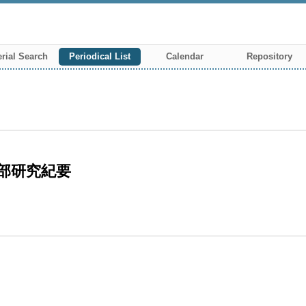
rial Search
Periodical List
Calendar
Repository
部研究紀要