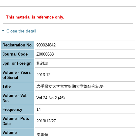
This material is reference only.
Close the detail
Registration No.
900024842
Journal Code
Z0000683
Jpn. or Foreign
和雑誌
Volume - Years
2013.12
of Serial
Title
岩手県立大学宮古短期大学部研究紀要
Volume - Vol.
Vol.24 No.2 (46)
No.
Frequency
14
Volume - Pub.
2013/12/27
Date
Volume -
図書館