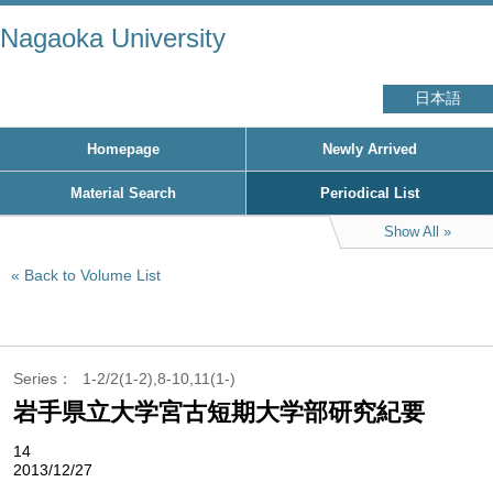
Nagaoka University
日本語
Homepage
Newly Arrived
Material Search
Periodical List
Show All
Back to Volume List
Series
1-2/2(1-2),8-10,11(1-)
岩手県立大学宮古短期大学部研究紀要
14
2013/12/27