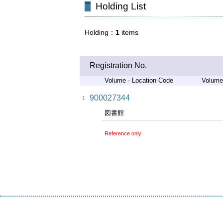
Holding List
Holding
1
items
Registration No.
Volume - Location Code
Volume
900027344
1
図書館
Reference only