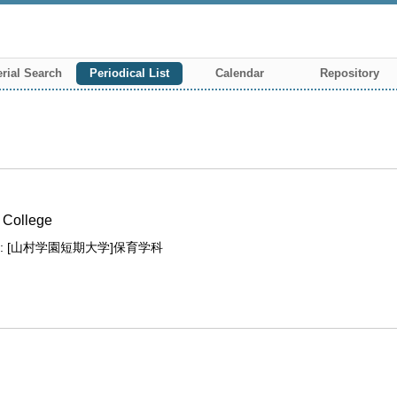
rial Search
Periodical List
Calendar
Repository
 College
 [山村学園短期大学]保育学科