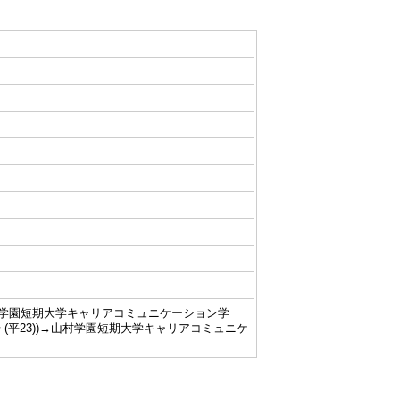
→山村学園短期大学キャリアコミュニケーション学
3号 (平23))→山村学園短期大学キャリアコミュニケ