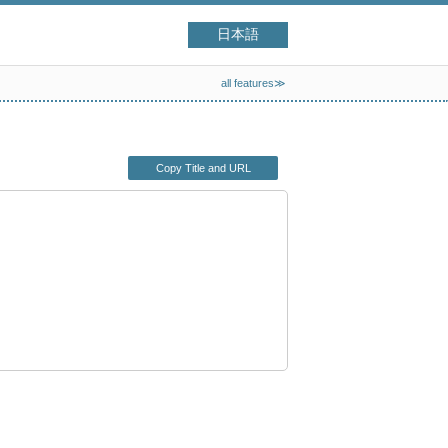
日本語
all features≫
Copy Title and URL