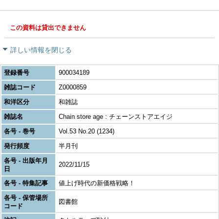
この資料は貸出できません
詳しい情報を閉じる
登録番号
900034189
雑誌コード
Z0000859
和洋区分
和雑誌
雑誌名
Chain store age : チェーンストアエイジ
各号 - 巻号
Vol.53 No.20 (1234)
発行頻度
半月刊
各号 - 出版年月
2022/11/15
日
各号 - 特集記事
値上げ時代の新価格戦略！
各号 - 保管場所
図書館
コード