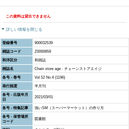
この資料は貸出できません
詳しい情報を閉じる
登録番号
900032539
雑誌コード
Z0000859
和洋区分
和雑誌
雑誌名
Chain store age : チェーンストアエイジ
各号 - 巻号
Vol.52 No.4 (1196)
発行頻度
半月刊
各号 - 出版年月
2021/03/01
日
各号 - 特集記事
強いSM（スーパーマーケット）の作り方
各号 - 保管場所
図書館
コード