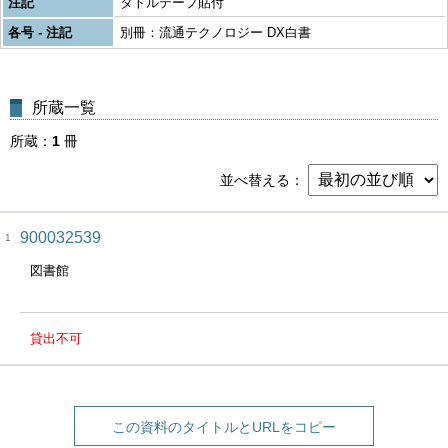
注記
タトルテープ貼付
各号 - 注記
別冊：流通テクノロジー DX白書
所蔵一覧
所蔵
1
冊
並べ替える
900032539
1
図書館
貸出不可
この資料のタイトルとURLをコピー