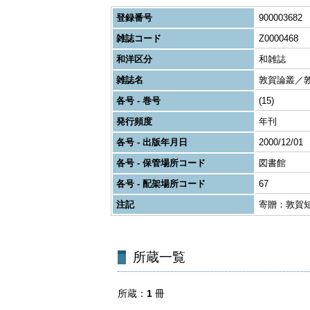
登録番号
900003682
雑誌コード
Z0000468
和洋区分
和雑誌
雑誌名
敦賀論叢／
各号 - 巻号
(15)
発行頻度
年刊
各号 - 出版年月日
2000/12/01
各号 - 保管場所コード
図書館
各号 - 配架場所コード
67
注記
寄贈：敦賀
所蔵一覧
所蔵
1
冊