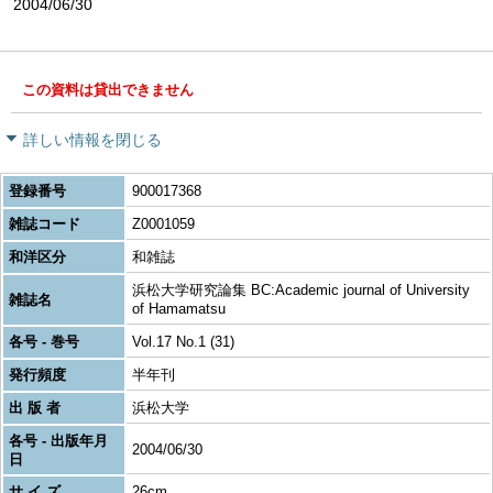
2004/06/30
この資料は貸出できません
詳しい情報を閉じる
登録番号
900017368
雑誌コード
Z0001059
和洋区分
和雑誌
浜松大学研究論集 BC:Academic journal of University
雑誌名
of Hamamatsu
各号 - 巻号
Vol.17 No.1 (31)
発行頻度
半年刊
出 版 者
浜松大学
各号 - 出版年月
2004/06/30
日
サ イ ズ
26cm