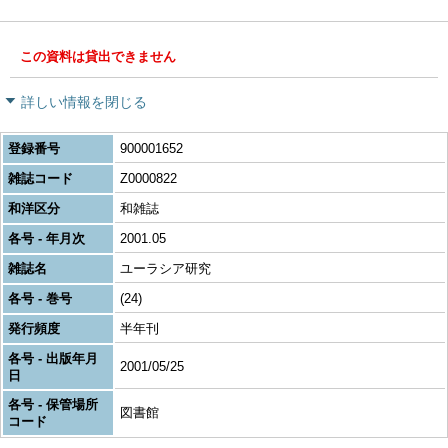
この資料は貸出できません
詳しい情報を閉じる
登録番号
900001652
雑誌コード
Z0000822
和洋区分
和雑誌
各号 - 年月次
2001.05
雑誌名
ユーラシア研究
各号 - 巻号
(24)
発行頻度
半年刊
各号 - 出版年月
2001/05/25
日
各号 - 保管場所
図書館
コード