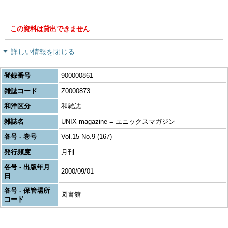
この資料は貸出できません
詳しい情報を閉じる
登録番号
900000861
雑誌コード
Z0000873
和洋区分
和雑誌
雑誌名
UNIX magazine = ユニックスマガジン
各号 - 巻号
Vol.15 No.9 (167)
発行頻度
月刊
各号 - 出版年月
2000/09/01
日
各号 - 保管場所
図書館
コード