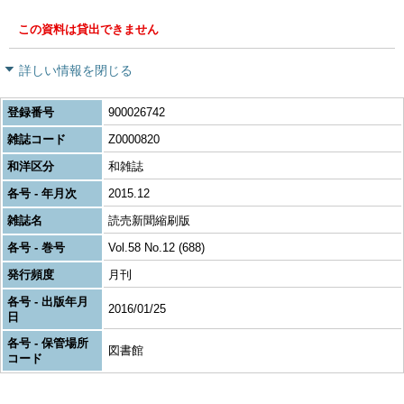
この資料は貸出できません
詳しい情報を閉じる
登録番号
900026742
雑誌コード
Z0000820
和洋区分
和雑誌
各号 - 年月次
2015.12
雑誌名
読売新聞縮刷版
各号 - 巻号
Vol.58 No.12 (688)
発行頻度
月刊
各号 - 出版年月
2016/01/25
日
各号 - 保管場所
図書館
コード