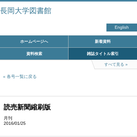
長岡大学図書館
English
ホームページへ
新着資料
資料検索
雑誌タイトル索引
すべて見る
各号一覧に戻る
読売新聞縮刷版
月刊
2016/01/25