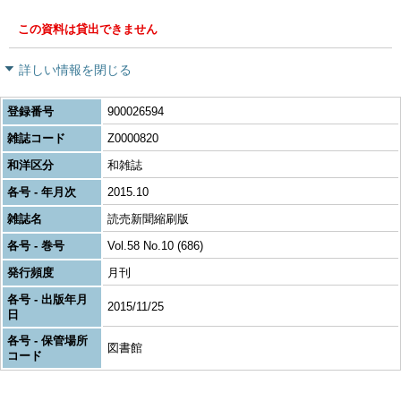
この資料は貸出できません
詳しい情報を閉じる
登録番号
900026594
雑誌コード
Z0000820
和洋区分
和雑誌
各号 - 年月次
2015.10
雑誌名
読売新聞縮刷版
各号 - 巻号
Vol.58 No.10 (686)
発行頻度
月刊
各号 - 出版年月
2015/11/25
日
各号 - 保管場所
図書館
コード