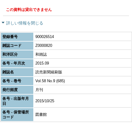
この資料は貸出できません
詳しい情報を閉じる
登録番号
900026514
雑誌コード
Z0000820
和洋区分
和雑誌
各号 - 年月次
2015.09
雑誌名
読売新聞縮刷版
各号 - 巻号
Vol.58 No.9 (685)
発行頻度
月刊
各号 - 出版年月
2015/10/25
日
各号 - 保管場所
図書館
コード