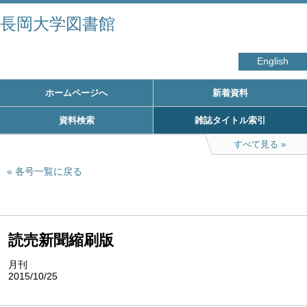
長岡大学図書館
English
ホームページへ
新着資料
資料検索
雑誌タイトル索引
すべて見る
各号一覧に戻る
読売新聞縮刷版
月刊
2015/10/25