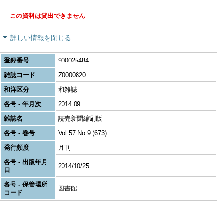
この資料は貸出できません
詳しい情報を閉じる
登録番号
900025484
雑誌コード
Z0000820
和洋区分
和雑誌
各号 - 年月次
2014.09
雑誌名
読売新聞縮刷版
各号 - 巻号
Vol.57 No.9 (673)
発行頻度
月刊
各号 - 出版年月
2014/10/25
日
各号 - 保管場所
図書館
コード