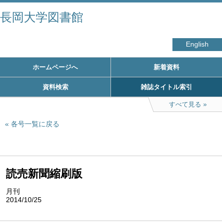
長岡大学図書館
English
ホームページへ
新着資料
資料検索
雑誌タイトル索引
すべて見る
各号一覧に戻る
読売新聞縮刷版
月刊
2014/10/25