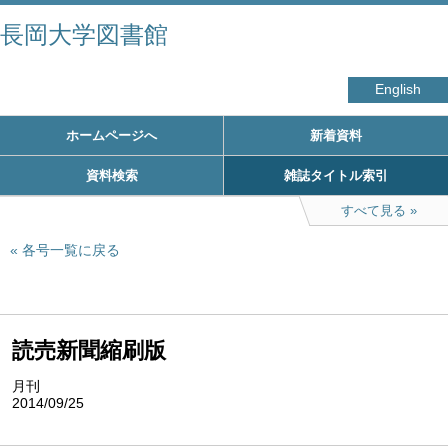
長岡大学図書館
English
ホームページへ
新着資料
資料検索
雑誌タイトル索引
すべて見る
各号一覧に戻る
読売新聞縮刷版
月刊
2014/09/25