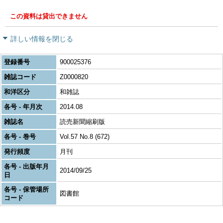
この資料は貸出できません
詳しい情報を閉じる
登録番号
900025376
雑誌コード
Z0000820
和洋区分
和雑誌
各号 - 年月次
2014.08
雑誌名
読売新聞縮刷版
各号 - 巻号
Vol.57 No.8 (672)
発行頻度
月刊
各号 - 出版年月
2014/09/25
日
各号 - 保管場所
図書館
コード