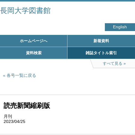
長岡大学図書館
English
ホームページへ
新着資料
資料検索
雑誌タイトル索引
すべて見る
各号一覧に戻る
読売新聞縮刷版
月刊
2023/04/25