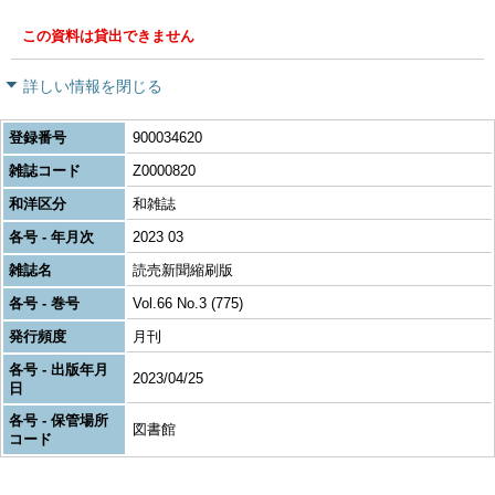
この資料は貸出できません
詳しい情報を閉じる
登録番号
900034620
雑誌コード
Z0000820
和洋区分
和雑誌
各号 - 年月次
2023 03
雑誌名
読売新聞縮刷版
各号 - 巻号
Vol.66 No.3 (775)
発行頻度
月刊
各号 - 出版年月
2023/04/25
日
各号 - 保管場所
図書館
コード