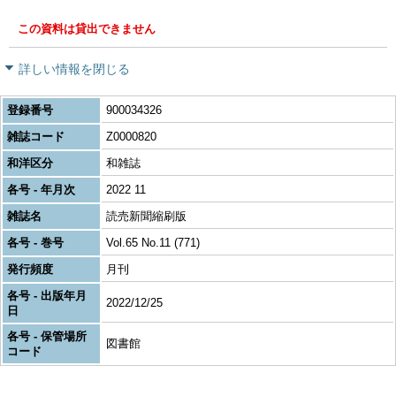
この資料は貸出できません
詳しい情報を閉じる
登録番号
900034326
雑誌コード
Z0000820
和洋区分
和雑誌
各号 - 年月次
2022 11
雑誌名
読売新聞縮刷版
各号 - 巻号
Vol.65 No.11 (771)
発行頻度
月刊
各号 - 出版年月
2022/12/25
日
各号 - 保管場所
図書館
コード