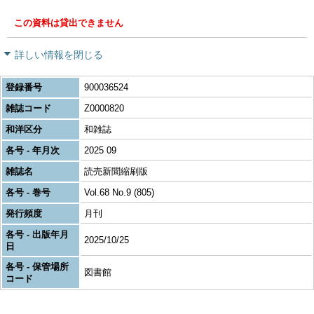
この資料は貸出できません
詳しい情報を閉じる
登録番号
900036524
雑誌コード
Z0000820
和洋区分
和雑誌
各号 - 年月次
2025 09
雑誌名
読売新聞縮刷版
各号 - 巻号
Vol.68 No.9 (805)
発行頻度
月刊
各号 - 出版年月
2025/10/25
日
各号 - 保管場所
図書館
コード