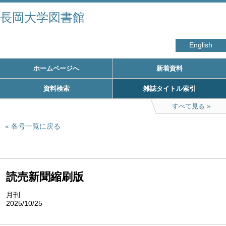
長岡大学図書館
English
ホームページへ
新着資料
資料検索
雑誌タイトル索引
すべて見る
各号一覧に戻る
読売新聞縮刷版
月刊
2025/10/25