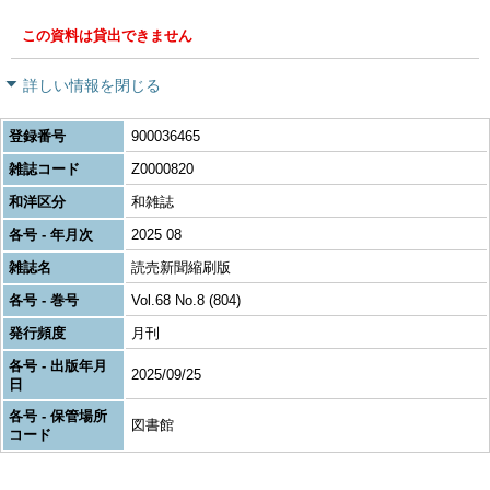
この資料は貸出できません
詳しい情報を閉じる
登録番号
900036465
雑誌コード
Z0000820
和洋区分
和雑誌
各号 - 年月次
2025 08
雑誌名
読売新聞縮刷版
各号 - 巻号
Vol.68 No.8 (804)
発行頻度
月刊
各号 - 出版年月
2025/09/25
日
各号 - 保管場所
図書館
コード