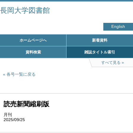
長岡大学図書館
English
ホームページへ
新着資料
資料検索
雑誌タイトル索引
すべて見る
各号一覧に戻る
読売新聞縮刷版
月刊
2025/09/25