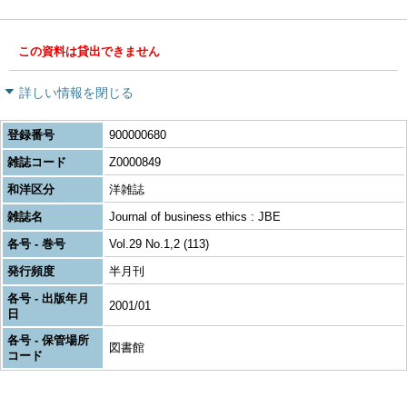
この資料は貸出できません
詳しい情報を閉じる
登録番号
900000680
雑誌コード
Z0000849
和洋区分
洋雑誌
雑誌名
Journal of business ethics : JBE
各号 - 巻号
Vol.29 No.1,2 (113)
発行頻度
半月刊
各号 - 出版年月
2001/01
日
各号 - 保管場所
図書館
コード