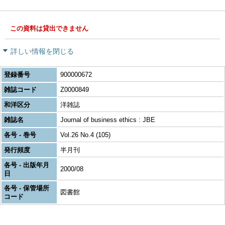
この資料は貸出できません
詳しい情報を閉じる
登録番号
900000672
雑誌コード
Z0000849
和洋区分
洋雑誌
雑誌名
Journal of business ethics : JBE
各号 - 巻号
Vol.26 No.4 (105)
発行頻度
半月刊
各号 - 出版年月
2000/08
日
各号 - 保管場所
図書館
コード