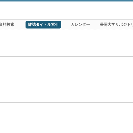
資料検索
雑誌タイトル索引
カレンダー
長岡大学リポジト
.