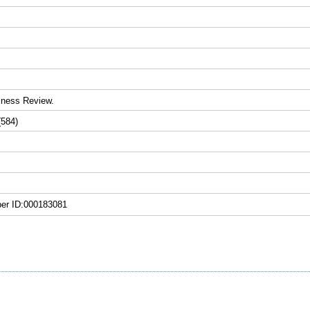
iness Review.
(584)
ber ID:000183081