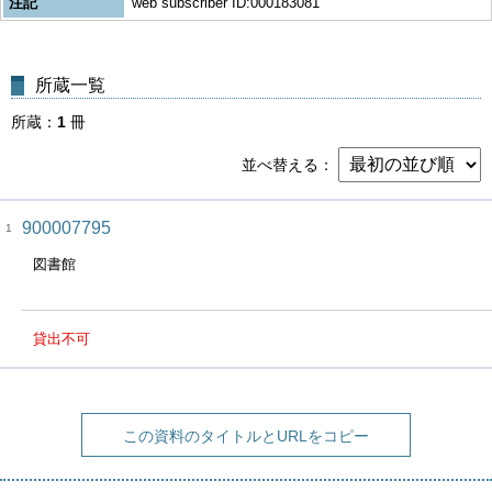
注記
web subscriber ID:000183081
所蔵一覧
所蔵
1
冊
並べ替える
900007795
1
図書館
貸出不可
この資料のタイトルとURLをコピー