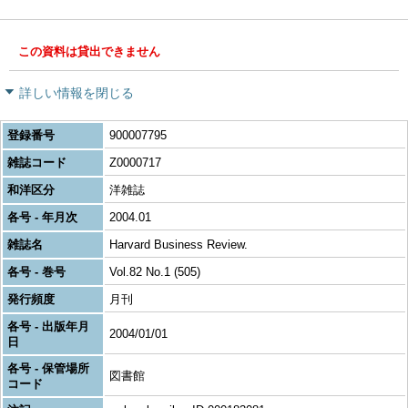
この資料は貸出できません
詳しい情報を閉じる
登録番号
900007795
雑誌コード
Z0000717
和洋区分
洋雑誌
各号 - 年月次
2004.01
雑誌名
Harvard Business Review.
各号 - 巻号
Vol.82 No.1 (505)
発行頻度
月刊
各号 - 出版年月
2004/01/01
日
各号 - 保管場所
図書館
コード