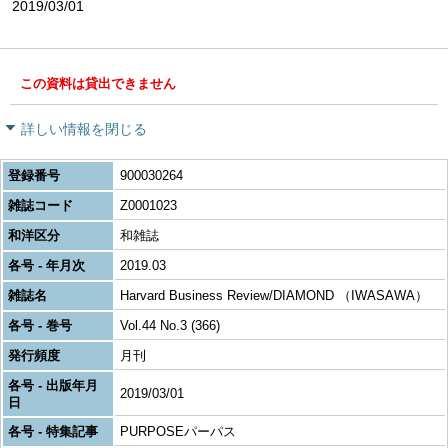
2019/03/01
この資料は貸出できません
詳しい情報を閉じる
登録番号
900030264
雑誌コード
Z0001023
和洋区分
和雑誌
各号 - 年月次
2019.03
雑誌名
Harvard Business Review/DIAMOND （IWASAWA）
各号 - 巻号
Vol.44 No.3 (366)
発行頻度
月刊
各号 - 出版年月
2019/03/01
日
各号 - 特集記事
PURPOSEパーパス