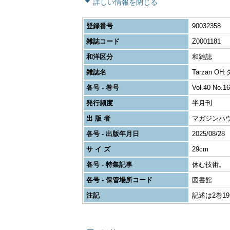
詳しい情報を閉じる
登録番号
90032358
雑誌コード
Z0001181
和洋区分
和雑誌
雑誌名
Tarzan O
各号 - 巻号
Vol.40 No.16
発行頻度
半月刊
出 版 者
マガジンハ
各号 - 出版年月日
2025/08/28
サ イ ズ
29cm
各号 - 特集記事
休む技術。
各号 - 保管場所コード
図書館
注記
記述は2巻19号