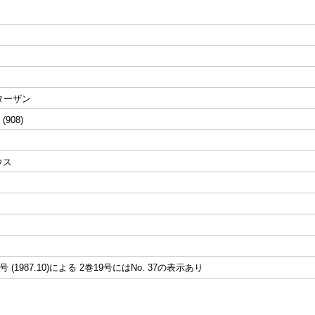
H:ターザン
 (908)
ウス
 (1987.10)による 2巻19号にはNo. 37の表示あり