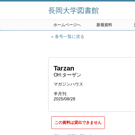
長岡大学図書館
ホームページへ
新着資料
各号一覧に戻る
Tarzan
OH:ターザン
マガジンハウス
半月刊
2025/08/28
この資料は貸出できません