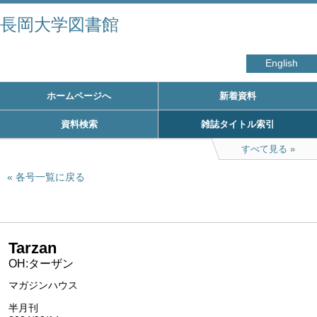
長岡大学図書館
English
ホームページへ
新着資料
資料検索
雑誌タイトル索引
すべて見る
各号一覧に戻る
Tarzan
OH:ターザン
マガジンハウス
半月刊