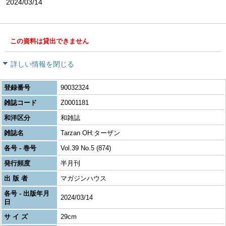
2024/03/14
この資料は貸出できません
詳しい情報を閉じる
登録番号
90032324
雑誌コード
Z0001181
和洋区分
和雑誌
雑誌名
Tarzan OH:ターザン
各号 - 巻号
Vol.39 No.5 (874)
発行頻度
半月刊
出 版 者
マガジンハウス
各号 - 出版年月
2024/03/14
日
サ イ ズ
29cm