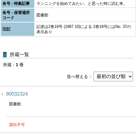
各号 - 特集記事
ランニングを始めてみたい、と思った時に読む本。
各号 - 保管場所
図書館
コード
記述は2巻19号 (1987.10)による 2巻19号にはNo. 37の
注記
表示あり
所蔵一覧
所蔵
1
冊
並べ替える
90032324
1
図書館
貸出不可