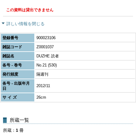
この資料は貸出できません
詳しい情報を閉じる
登録番号
900023106
雑誌コード
Z0001037
雑誌名
DUZHE 読者
各号 - 巻号
No.21 (530)
発行頻度
隔週刊
各号 - 出版年月
2012/11
日
サ イ ズ
26cm
所蔵一覧
所蔵
1
冊