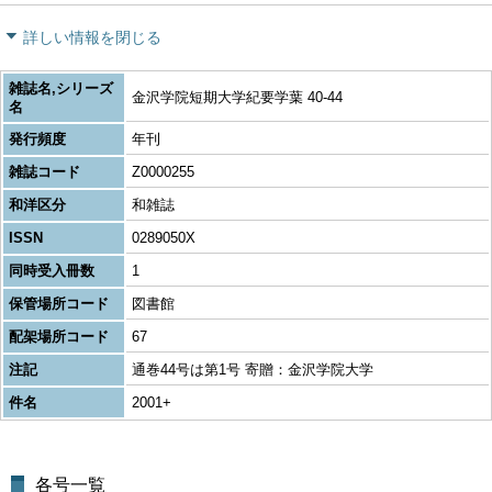
詳しい情報を閉じる
雑誌名,シリーズ
金沢学院短期大学紀要学葉 40-44
名
発行頻度
年刊
雑誌コード
Z0000255
和洋区分
和雑誌
ISSN
0289050X
同時受入冊数
1
保管場所コード
図書館
配架場所コード
67
注記
通巻44号は第1号 寄贈：金沢学院大学
件名
2001+
各号一覧